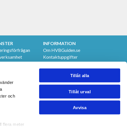
NSTER
INFORMATION
eringsförfrågan
Om HVBGuiden.se
verksamhet
Kontaktuppgifter
t & utbildningar
GDPR
 tjänster
Tillåt alla
nvänder
na
Tillåt urval
kter och
Avvisa
l flera meter