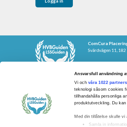
ComCura Placerin
Svärdvägen 11, 182
KONTAKTUPPGIF
E-post:
info@cura.s
Ansvarsfull användning a
Telefon: 08-459 24 
Vi och
våra 1022 partner
teknologi såsom cookies för 
tillhandahålla personliga 
produktutveckling. Du kan s
Med din tillåtelse skulle vi 
Samla in informatio