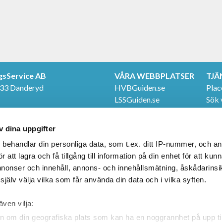
gsService AB
VÅRA WEBBPLATSER
TJÄ
 33 Danderyd
HVBGuiden.se
Plac
LSSGuiden.se
Sök 
TER
Even
e
FÖLJ OSS
Våra
v dina uppgifter
20
Facebook
LinkedIn
s
behandlar din personliga data, som t.ex. ditt IP-nummer, och a
att lagra och få tillgång till information på din enhet för att kun
annonser och innehåll, annons- och innehållsmätning, åskådarinsi
jälv välja vilka som får använda din data och i vilka syften.
även vilja:
n om din geografiska plats som kan ha en noggrannhet på upp til