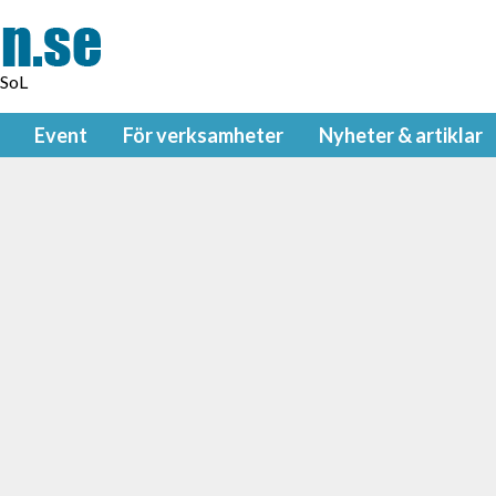
 SoL
Event
För verksamheter
Nyheter & artiklar