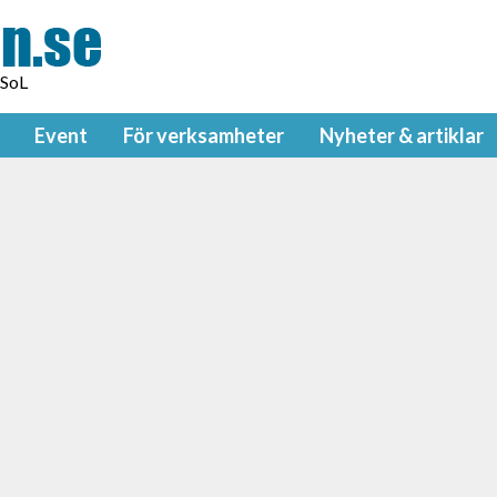
 SoL
Event
För verksamheter
Nyheter & artiklar