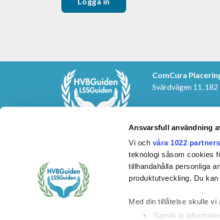
ComCura Placerin
Svärdvägen 11, 182
KONTAKTUPPGIF
E-post:
info@cura.s
Ansvarsfull användning a
Telefon: 08-459 24 
Vi och
våra 1022 partner
teknologi såsom cookies för 
tillhandahålla personliga 
produktutveckling. Du kan s
Med din tillåtelse skulle vi 
Samla in informatio