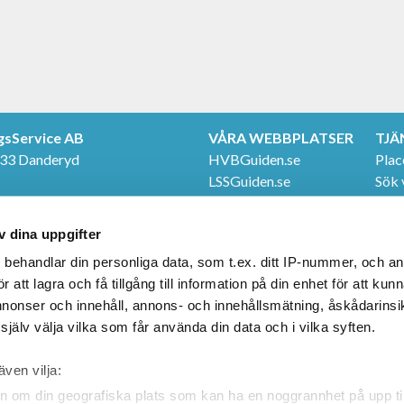
gsService AB
VÅRA WEBBPLATSER
TJÄ
 33 Danderyd
HVBGuiden.se
Plac
LSSGuiden.se
Sök 
TER
Even
e
FÖLJ OSS
Våra
v dina uppgifter
20
Facebook
LinkedIn
s
behandlar din personliga data, som t.ex. ditt IP-nummer, och a
att lagra och få tillgång till information på din enhet för att kun
annonser och innehåll, annons- och innehållsmätning, åskådarinsi
jälv välja vilka som får använda din data och i vilka syften.
även vilja:
n om din geografiska plats som kan ha en noggrannhet på upp til