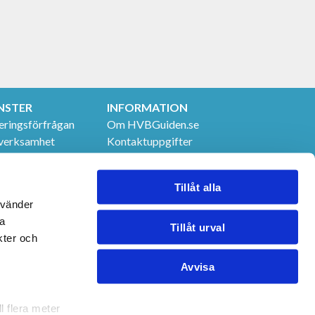
NSTER
INFORMATION
eringsförfrågan
Om HVBGuiden.se
verksamhet
Kontaktuppgifter
t & utbildningar
GDPR
 tjänster
Tillåt alla
nvänder
na
Tillåt urval
kter och
Avvisa
l flera meter