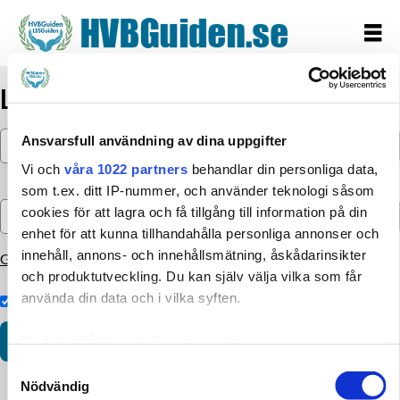
Logga in
Ansvarsfull användning av dina uppgifter
Vi och
våra 1022 partners
behandlar din personliga data,
som t.ex. ditt IP-nummer, och använder teknologi såsom
cookies för att lagra och få tillgång till information på din
enhet för att kunna tillhandahålla personliga annonser och
innehåll, annons- och innehållsmätning, åskådarinsikter
Glömt lösenordet?
och produktutveckling. Du kan själv välja vilka som får
använda din data och i vilka syften.
Kom ihåg inloggningen
Med din tillåtelse skulle vi även vilja:
Samla in information om din geografiska plats som
Samtyckesval
Nödvändig
kan ha en noggrannhet på upp till flera meter