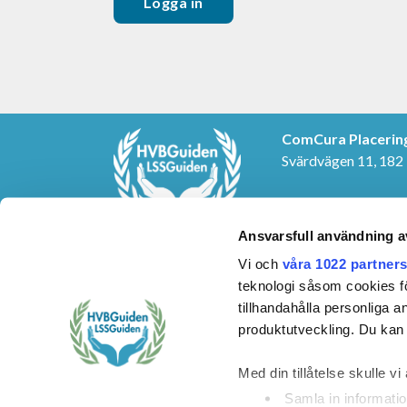
ComCura Placerin
Svärdvägen 11, 182
KONTAKTUPPGIF
E-post:
info@cura.s
Ansvarsfull användning a
Telefon: 08-459 24 
Vi och
våra 1022 partner
teknologi såsom cookies för 
tillhandahålla personliga 
produktutveckling. Du kan s
Med din tillåtelse skulle vi 
Samla in informatio