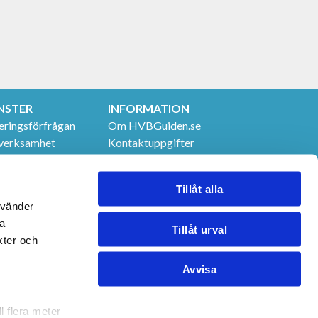
NSTER
INFORMATION
eringsförfrågan
Om HVBGuiden.se
verksamhet
Kontaktuppgifter
t & utbildningar
GDPR
 tjänster
Tillåt alla
nvänder
na
Tillåt urval
kter och
Avvisa
l flera meter