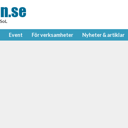
 SoL
Event
För verksamheter
Nyheter & artiklar