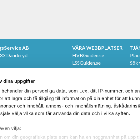
gsService AB
VÅRA WEBBPLATSER
TJÄ
 33 Danderyd
HVBGuiden.se
Plac
LSSGuiden.se
Sök 
TER
Even
e
FÖLJ OSS
Våra
v dina uppgifter
20
Facebook
LinkedIn
s
behandlar din personliga data, som t.ex. ditt IP-nummer, och a
att lagra och få tillgång till information på din enhet för att kun
annonser och innehåll, annons- och innehållsmätning, åskådarinsi
jälv välja vilka som får använda din data och i vilka syften.
även vilja:
n om din geografiska plats som kan ha en noggrannhet på upp til