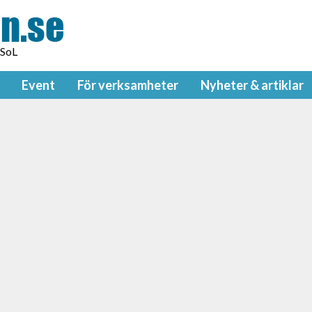
 SoL
Event
För verksamheter
Nyheter & artiklar