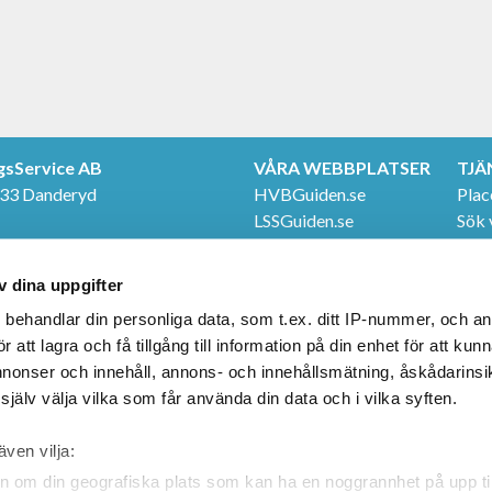
gsService AB
VÅRA WEBBPLATSER
TJÄ
 33 Danderyd
HVBGuiden.se
Plac
LSSGuiden.se
Sök 
TER
Even
e
FÖLJ OSS
Våra
v dina uppgifter
20
Facebook
LinkedIn
s
behandlar din personliga data, som t.ex. ditt IP-nummer, och a
att lagra och få tillgång till information på din enhet för att kun
annonser och innehåll, annons- och innehållsmätning, åskådarinsi
jälv välja vilka som får använda din data och i vilka syften.
även vilja:
n om din geografiska plats som kan ha en noggrannhet på upp til