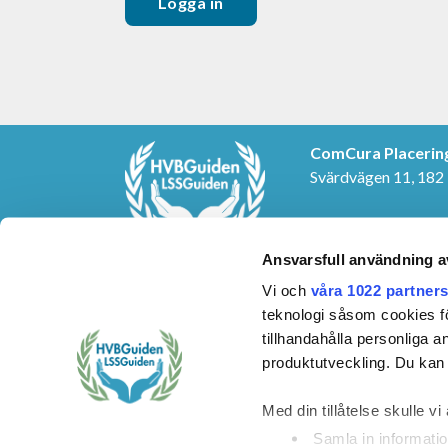
ComCura Placerin
Svärdvägen 11, 182
KONTAKTUPPGIF
E-post:
info@cura.s
Ansvarsfull användning a
Telefon: 08-459 24 
Vi och
våra 1022 partner
teknologi såsom cookies för 
tillhandahålla personliga 
produktutveckling. Du kan s
Med din tillåtelse skulle vi 
Samla in informatio