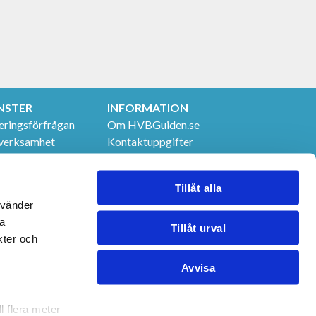
NSTER
INFORMATION
eringsförfrågan
Om HVBGuiden.se
verksamhet
Kontaktuppgifter
t & utbildningar
GDPR
 tjänster
Tillåt alla
nvänder
na
Tillåt urval
kter och
Avvisa
l flera meter