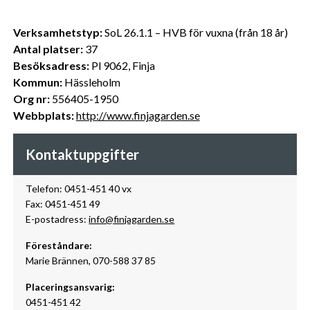
Verksamhetstyp:
SoL 26.1.1 – HVB för vuxna (från 18 år)
Antal platser:
37
Besöksadress:
Pl 9062, Finja
Kommun:
Hässleholm
Org nr:
556405-1950
Webbplats:
http://www.finjagarden.se
Kontaktuppgifter
Telefon: 0451-451 40 vx
Fax: 0451-451 49
E-postadress:
info@finjagarden.se
Föreståndare:
Marie Brännen, 070-588 37 85
Placeringsansvarig:
0451-451 42