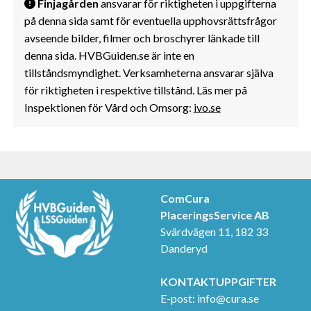
Finjagården
ansvarar för riktigheten i uppgifterna
på denna sida samt för eventuella upphovsrättsfrågor
avseende bilder, filmer och broschyrer länkade till
denna sida. HVBGuiden.se är inte en
tillståndsmyndighet. Verksamheterna ansvarar själva
för riktigheten i respektive tillstånd. Läs mer på
Inspektionen för Vård och Omsorg:
ivo.se
ComCura
PlaceringsService AB
Svärdvägen 11, 182 33
Danderyd
KONTAKTUPPGIFTER
E-post:
info@cura.se