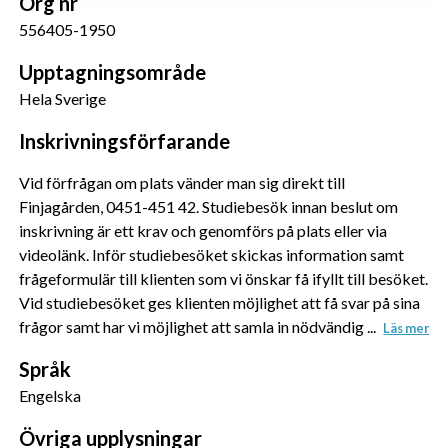
Org nr
Vi använder enhetsidentifierare för att anpassa innehållet 
556405-1950
och annonserna till användarna, tillhandahålla funktioner 
för sociala medier och analysera vår trafik. Vi 
Upptagningsområde
vidarebefordrar även sådana identifierare och annan 
Hela Sverige
information från din enhet till de sociala medier och 
annons- och analysföretag som vi samarbetar med. 
Inskrivningsförfarande
Dessa kan i sin tur kombinera informationen med annan 
information som du har tillhandahållit eller som de har 
Vid förfrågan om plats vänder man sig direkt till
samlat in när du har använt deras tjänster.
Finjagården, 0451-451 42. Studiebesök innan beslut om
inskrivning är ett krav och genomförs på plats eller via
videolänk. Inför studiebesöket skickas information samt
frågeformulär till klienten som vi önskar få ifyllt till besöket.
Vid studiebesöket ges klienten möjlighet att få svar på sina
frågor samt har vi möjlighet att samla in nödvändig ...
Läs mer
Språk
Engelska
Övriga upplysningar