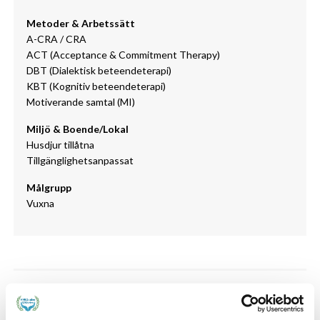
Metoder & Arbetssätt
A-CRA / CRA
ACT (Acceptance & Commitment ­Therapy)
DBT (Dialektisk beteendeterapi)
KBT (Kognitiv beteendeterapi)
Motiverande samtal (MI)
Miljö & Boende/Lokal
Husdjur tillåtna
Tillgänglighetsanpassat
Målgrupp
Vuxna
Målgrupp
Finjagården har tillstånd för 37 vårdplatser med Hem för