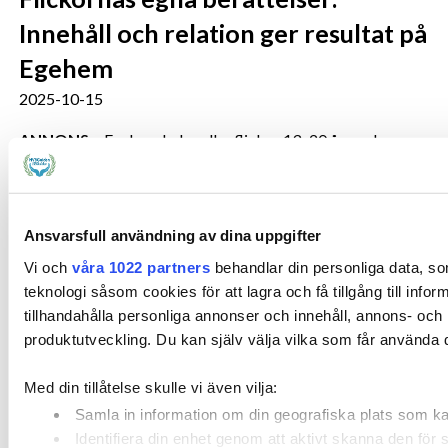
Innehåll och relation ger resultat på
Egehem
2025-10-15
ANNONS •
Egehem behandlar flickor 13–20 år med
komplex psykiatrisk och social problematik där kraven på
erfarenhet och en samordnad, specialiserad behandling är
höga. Verksamheten är särskilt inriktad på
Ansvarsfull användning av dina uppgifter
självskadebeteende ofta i kombination med suicidalitet,
neuropsykiatriska funktionsnedsättningar, trauma och
Vi och
våra 1022 partners
behandlar din personliga data, so
ätstörningar.
Läs mer
teknologi såsom cookies för att lagra och få tillgång till infor
tillhandahålla personliga annonser och innehåll, annons- och
produktutveckling. Du kan själv välja vilka som får använda di
Med din tillåtelse skulle vi även vilja:
Samla in information om din geografiska plats som kan
Identifiera din enhet genom att aktivt skanna den för 