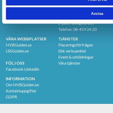
tillhandahållit eller som de har samlat in när du har använt de
Danderyd
Avvisa
KONTAKTUPPGIFTER
E-post:
info@cura.se
Telefon: 08-459 24 20
VÅRA WEBBPLATSER
TJÄNSTER
HVBGuiden.se
Placeringsförfrågan
LSSGuiden.se
Sök verksamhet
Event & utbildningar
FÖLJ OSS
Våra tjänster
Facebook
LinkedIn
INFORMATION
Om HVBGuiden.se
Kontaktuppgifter
GDPR