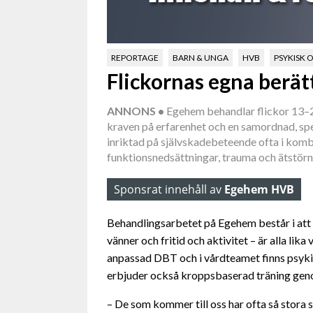
REPORTAGE
BARN & UNGA
HVB
PSYKISK 
Flickornas egna berät
ANNONS •
Egehem behandlar flickor 13–2
kraven på erfarenhet och en samordnad, spe
inriktad på självskadebeteende ofta i komb
funktionsnedsättningar, trauma och ätstörn
Sponsrat innehåll av
Egehem HVB
Behandlingsarbetet på Egehem består i att ge 
vänner och fritid och aktivitet – är alla lik
anpassad DBT och i vårdteamet finns psyki
erbjuder också kroppsbaserad träning gen
– De som kommer till oss har ofta så stora 