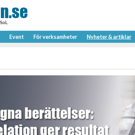
 SoL
Event
För verksamheter
Nyheter & artiklar