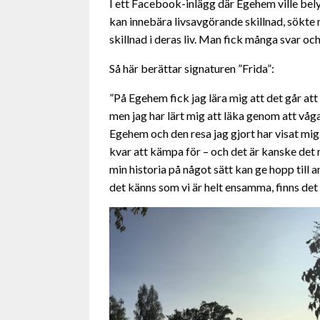
I ett Facebook-inlägg där Egehem ville bel
kan innebära livsavgörande skillnad, sökte 
skillnad i deras liv. Man fick många svar och 
Så här berättar signaturen ”Frida”:
”På Egehem fick jag lära mig att det går att
men jag har lärt mig att läka genom att våga
Egehem och den resa jag gjort har visat mig a
kvar att kämpa för – och det är kanske det m
min historia på något sätt kan ge hopp til
det känns som vi är helt ensamma, finns det 