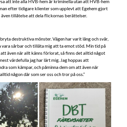
ysa att inte alla HVB-hem är kriminella utan att HVB-hem
man efter tidigare klienter som upplevt att Egehem gjort
även tillåtelse att dela flickornas berättelser.
 bryta destruktiva mönster. Vägen har varit lång och svår,
 vara sårbar och tillåta mig att ta emot stöd. Min tid på
tt även när allt känns förlorat, så finns det alltid något
est värdefulla jag har lärt mig. Jag hoppas att
l andra som kämpar, och påminna dem om att även när
alltid någon där som ser oss och tror på oss.”