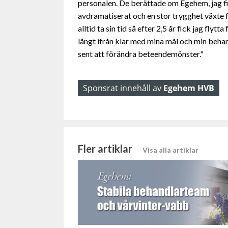
personalen. De berättade om Egehem, jag fic
avdramatiserat och en stor trygghet växte fr
alltid ta sin tid så efter 2,5 år fick jag fly
långt ifrån klar med mina mål och min behan
sent att förändra beteendemönster."
Sponsrat innehåll av
Egehem HVB
Fler artiklar
Visa alla artiklar