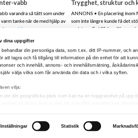
inter-vabb
Trygghet, struktur oc
abb varandra så tätt som under
ANNONS • En placering inom Mo
 varm tanke när de med hjälp av
som inte längre kunde få det s
betspass.
Läs mer
assistans. En LSS-handläggare 
placeringen blev en framgång. 
v dina uppgifter
professionalism och värme har in
s
behandlar din personliga data, som t.ex. ditt IP-nummer, och a
meningsfull vardag.
Läs mer
att lagra och få tillgång till information på din enhet för att kun
annonser och innehåll, annons- och innehållsmätning, åskådarinsi
REPORTAGE
LSS
KOMMUNIKAT
jälv välja vilka som får använda din data och i vilka syften.
även vilja:
gsService AB
VÅRA WEBBPLATSER
TJÄ
n om din geografiska plats som kan ha en noggrannhet på upp til
 33 Danderyd
HVBGuiden.se
Plac
et genom att aktivt skanna den för specifika kännetecken (fingera
LSSGuiden.se
Sök 
 personliga uppgifter behandlas och ställ in dina preferenser i
TER
Even
ndra eller dra tillbaka ditt samtycke när som helst från cookie-fö
e
FÖLJ OSS
Våra
Inställningar
Statistik
Marknadsfö
20
Facebook
LinkedIn