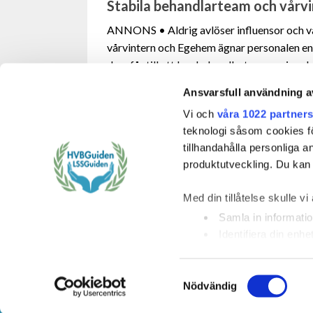
Stabila behandlarteam och vårv
ANNONS • Aldrig avlöser influensor och v
vårvintern och Egehem ägnar personalen en
dem får till ett bra behandlarteam varje ar
Ansvarsfull användning a
REPORTAGE
HVB
Vi och
våra 1022 partner
teknologi såsom cookies för 
tillhandahålla personliga 
produktutveckling. Du kan s
Med din tillåtelse skulle vi 
ComCura Placerin
Samla in informatio
Svärdvägen 11, 182
Identifiera din enh
Ta reda på mer om hur dina
KONTAKTUPPGIF
detaljsektionen
. Du kan ä
E-post:
info@cura.s
Samtyckesval
Nödvändig
Telefon: 08-459 24 