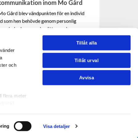
h kommunikation inom Mo Gård
 Gård blev vändpunkten för en individ
töd som hen behövde genom personlig
i en mindre kommun berättar om hur
Med ett bemötande präglat av
Tillåt alla
dividen nu fått en mer stabil och
nvänder
na
Tillåt urval
kter och
ION
Avvisa
NSTER
INFORMATION
l flera meter
eringsförfrågan
Om HVBGuiden.se
vtryck)
verksamhet
Kontaktuppgifter
t & utbildningar
GDPR
rklaringen.
 tjänster
ring
Visa detaljer