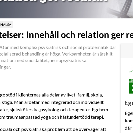
OHÄLSA
telser: Innehåll och relation ger 
0 år med komplex psykiatrisk och social problematik där
cialiserad behandling är höga. Verksamheten är särskilt
ination med suicidalitet, neuropsykiatriska
ingar.
stöd i klienternas alla delar av livet: familj, skola,
Eg
a viktiga. Man arbetar med integrerad och individuellt
ater, sjuksköterska, psykolog och terapeuter. Egehem
Ege
om traumaanpassad yoga och hästundertödd terapi.
kom
där
sociala och psykiatriska problem att de överväger att