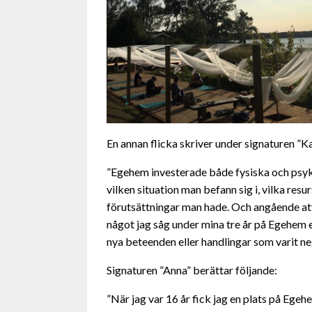
En annan flicka skriver under signaturen ”Ka
”Egehem investerade både fysiska och psyki
vilken situation man befann sig i, vilka resurs
förutsättningar man hade. Och angående att 
något jag såg under mina tre år på Egehem e
nya beteenden eller handlingar som varit ne
Signaturen ”Anna” berättar följande:
”När jag var 16 år fick jag en plats på Ege