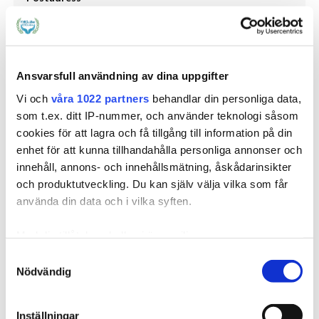
Sökkategorier
Ansvarsfull användning av dina uppgifter
Lagrum
Vi och
våra 1022 partners
behandlar din personliga data,
-
som t.ex. ditt IP-nummer, och använder teknologi såsom
cookies för att lagra och få tillgång till information på din
Målgrupp
enhet för att kunna tillhandahålla personliga annonser och
-
innehåll, annons- och innehållsmätning, åskådarinsikter
Sjukdomar och Besvär
och produktutveckling. Du kan själv välja vilka som får
-
använda din data och i vilka syften.
Med din tillåtelse skulle vi även vilja:
Samla in information om din geografiska plats
Samtyckesval
Nödvändig
som kan ha en noggrannhet på upp till flera meter
Identifiera din enhet genom att aktivt skanna den
för specifika kännetecken (fingeravtryck)
Inställningar