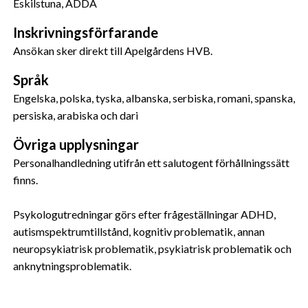
Eskilstuna, ADDA
Dessa kan i sin tur kombinera informationen med annan 
information som du har tillhandahållit eller som de har 
Inskrivningsförfarande
samlat in när du har använt deras tjänster.
Ansökan sker direkt till Apelgårdens HVB.
Språk
Engelska, polska, tyska, albanska, serbiska, romani, spanska,
persiska, arabiska och dari
Övriga upplysningar
Personalhandledning utifrån ett salutogent förhållningssätt
finns.
Psykologutredningar görs efter frågeställningar ADHD,
autismspektrumtillstånd, kognitiv problematik, annan
neuropsykiatrisk problematik, psykiatrisk problematik och
anknytningsproblematik.