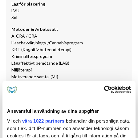
Lag för placering
LVU
SoL
Metoder & Arbetssätt
A-CRA / CRA
Haschavvänjnings-/Cannabisprogram
KBT (Kognitiv beteendeterapi)
Kriminalitetsprogram
Lågaffektivt bemötande (LAB)
Miljöterapi
Motiverande samtal (MI)
RePULSE
Återfallsprevention (ÅP)
Miljö & Boende/Lokal
Akutboende
Ansvarsfull användning av dina uppgifter
Kollektivt boende
Vi och
våra 1022 partners
behandlar din personliga data,
Målgrupp
som t.ex. ditt IP-nummer, och använder teknologi såsom
Barn/unga
cookies för att lagra och få tillgång till information på din