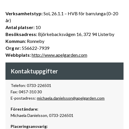
Verksamhetstyp:
SoL 26.1.1 – HVB för barn/unga (0–20
år)
Antal platser:
10
Besöksadress:
Björkebacksvägen 16, 372 94 Listerby
Kommun:
Ronneby
Org nr:
556622-7939
Webbplats:
http://www.apelgarden.com
Kontaktuppgifter
Telefon: 0733-226501
Fax: 0457-310 30
E-postadress:
michaela.danielsson@apelgarden.com
Föreståndare:
Michaela Danielsson, 0733-226501
Placeringsansvarig: