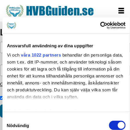
Logga in
Ansvarsfull användning av dina uppgifter
Vi och
våra 1022 partners
behandlar din personliga data,
som t.ex. ditt IP-nummer, och använder teknologi såsom
cookies för att lagra och få tillgång till information på din
enhet för att kunna tillhandahålla personliga annonser och
innehåll, annons- och innehållsmätning, åskådarinsikter
Glömt lösenordet?
och produktutveckling. Du kan själv välja vilka som får
använda din data och i vilka syften.
Kom ihåg inloggningen
Med din tillåtelse skulle vi även vilja:
Samla in information om din geografiska plats som
Samtyckesval
Nödvändig
kan ha en noggrannhet på upp till flera meter