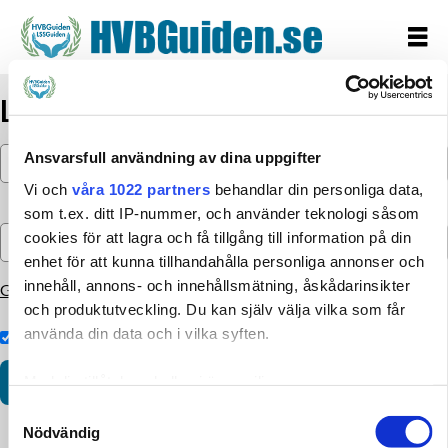
Logga in
Ansvarsfull användning av dina uppgifter
Vi och
våra 1022 partners
behandlar din personliga data,
som t.ex. ditt IP-nummer, och använder teknologi såsom
cookies för att lagra och få tillgång till information på din
enhet för att kunna tillhandahålla personliga annonser och
innehåll, annons- och innehållsmätning, åskådarinsikter
Glömt lösenordet?
och produktutveckling. Du kan själv välja vilka som får
använda din data och i vilka syften.
Kom ihåg inloggningen
Med din tillåtelse skulle vi även vilja:
Samla in information om din geografiska plats som
Samtyckesval
Nödvändig
kan ha en noggrannhet på upp till flera meter