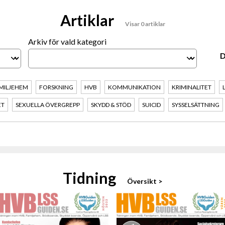
Artiklar
Visar 0 artiklar
Arkiv för vald kategori
MILJEHEM
FORSKNING
HVB
KOMMUNIKATION
KRIMINALITET
ET
SEXUELLA ÖVERGREPP
SKYDD & STÖD
SUICID
SYSSELSÄTTNING
Tidning
Översikt >