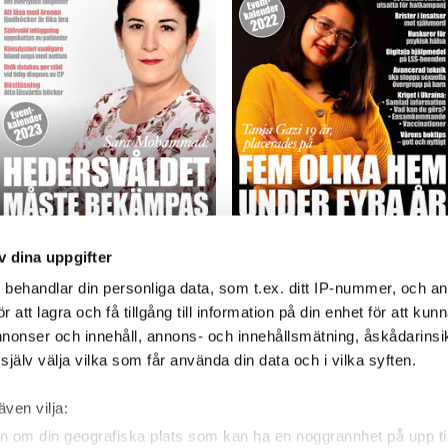
HVB&LSSGuiden, nr 3 2022
HVB&LSSGuiden, nr 2 2022
v dina uppgifter
s
behandlar din personliga data, som t.ex. ditt IP-nummer, och a
Läs (PDF-fil 8 MB)
Läs (PDF-fil 7 MB)
att lagra och få tillgång till information på din enhet för att kun
annonser och innehåll, annons- och innehållsmätning, åskådarinsi
jälv välja vilka som får använda din data och i vilka syften.
även vilja:
gsService AB
VÅRA WEBBPLATSER
TJÄ
n om din geografiska plats som kan ha en noggrannhet på upp til