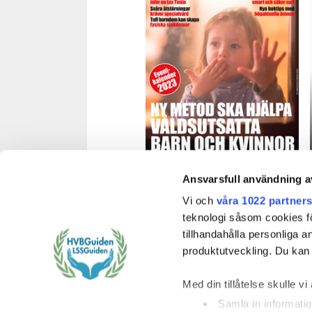
HVB&LSSGuiden, nr 1 2023
Ansvarsfull användning a
Vi och
våra 1022 partner
Läs (PDF-fil 8 MB)
teknologi såsom cookies för 
tillhandahålla personliga 
produktutveckling. Du kan s
Med din tillåtelse skulle vi 
ComCura Placerin
Samla in informatio