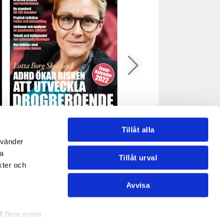
HVB&LSSGuiden, nr 1 2022
HVB&LSSGuiden, nr 3 202
Tillåt alla
nvänder
Läs (PDF-fil 9 MB)
Läs (PDF-fil 10 MB)
na
Tillåt urval
kter och
Avvisa
NSTER
INFORMATION
l flera meter