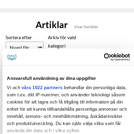
Artiklar
Visar 0 artiklar
Sortera efter
Arkiv för vald
kategori
filter
Ansvarsfull användning av dina uppgifter
BARN & UNGA
BEHANDLING
BOKTIPS
FAMILJEHEM
Vi och
våra 1022 partners
behandlar din personliga data,
FORSKNING
HVB
KOMMUNIKATION
KRIMINALITET
LSS
som t.ex. ditt IP-nummer, och använder teknologi såsom
MISSBRUK
NPF
PSYKISK OHÄLSA
RELATIONSVÅLD
cookies för att lagra och få tillgång till information på din
enhet för att kunna tillhandahålla personliga annonser och
REPORTAGE
SAMSJUKLIGHET
SEXUELLA ÖVERGREPP
innehåll, annons- och innehållsmätning, åskådarinsikter
SKYDD & STÖD
SUICID
SYSSELSÄTTNING
TEKNIK
och produktutveckling. Du kan själv välja vilka som får
använda din data och i vilka syften.
UTBILDNING
VUXNA