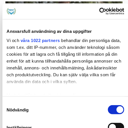
Ansvarsfull användning av dina uppgifter
BARN & UNGA
REPORTAGE
KRIMINALITET
HVB
Vi och
våra 1022 partners
behandlar din personliga data,
BEHANDLING
som t.ex. ditt IP-nummer, och använder teknologi såsom
Nytt behandlingsprogram för
cookies för att lagra och få tillgång till information på din
enhet för att kunna tillhandahålla personliga annonser och
kriminella ungdomar
innehåll, annons- och innehållsmätning, åskådarinsikter
2022-10-26
och produktutveckling. Du kan själv välja vilka som får
använda din data och i vilka syften.
ANNONS •
Gängkriminalitet är ett högaktuellt ämne som
växer i omfattning och berör både myndigheter och
Med din tillåtelse skulle vi även vilja:
civilsamhälle. Humana har utvecklat ett nytt
Samla in information om din geografiska plats som
Samtyckesval
kriminalitetsprogram, B12, mot unga kriminella.
Nödvändig
kan ha en noggrannhet på upp till flera meter
Programmet baseras på dessa ungdomars antisociala
Identifiera din enhet genom att aktivt skanna den
beteende och multipla problematik.
Läs mer
för specifika kännetecken (fingeravtryck)
Inställningar