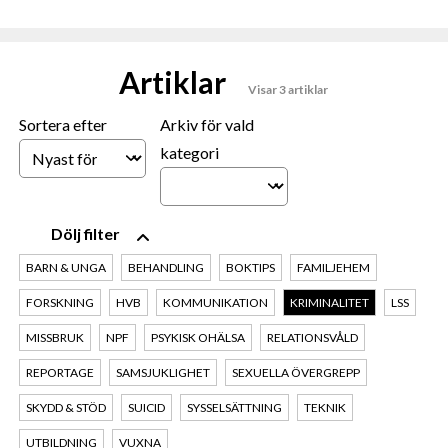
Artiklar
Visar 3 artiklar
Sortera efter
Arkiv för vald
kategori
filter
BARN & UNGA
BEHANDLING
BOKTIPS
FAMILJEHEM
FORSKNING
HVB
KOMMUNIKATION
KRIMINALITET
LSS
MISSBRUK
NPF
PSYKISK OHÄLSA
RELATIONSVÅLD
REPORTAGE
SAMSJUKLIGHET
SEXUELLA ÖVERGREPP
SKYDD & STÖD
SUICID
SYSSELSÄTTNING
TEKNIK
UTBILDNING
VUXNA