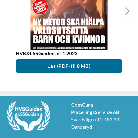
HVB&LSSGuiden, nr 1 2023
HVB&
Läs (PDF-fil 8 MB)
ComCura
PlaceringsService AB
Svärdvägen 11, 182 33
Danderyd