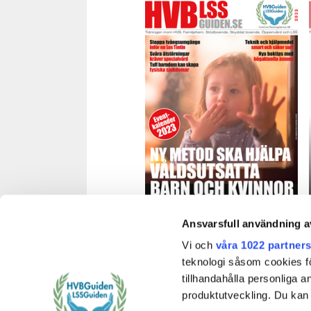
HVB&LSSGuiden, nr 1 2023
Ansvarsfull användning a
Vi och
våra 1022 partner
Läs (PDF-fil 8 MB)
teknologi såsom cookies för 
tillhandahålla personliga 
produktutveckling. Du kan s