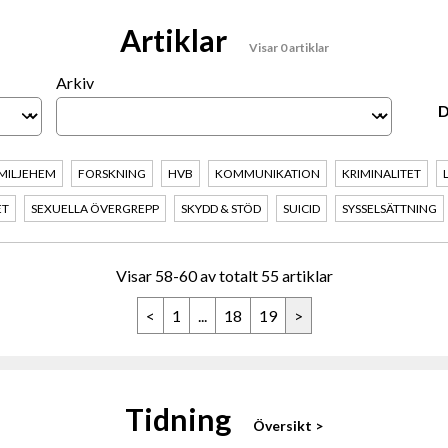
Artiklar
Visar 0 artiklar
Arkiv
MILJEHEM
FORSKNING
HVB
KOMMUNIKATION
KRIMINALITET
ET
SEXUELLA ÖVERGREPP
SKYDD & STÖD
SUICID
SYSSELSÄTTNING
Visar 58-60 av totalt 55 artiklar
<
1
...
18
19
>
Tidning
Översikt >