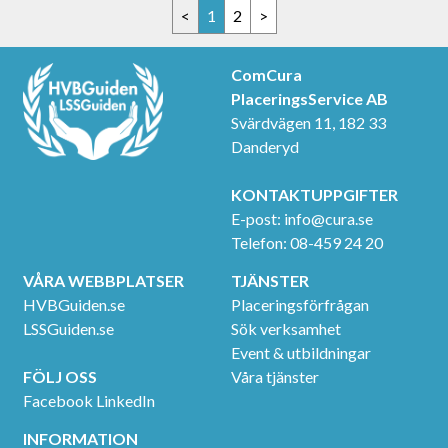
<
1
2
>
ComCura
PlaceringsService AB
Svärdvägen 11, 182 33
Danderyd
KONTAKTUPPGIFTER
E-post:
info@cura.se
Telefon: 08-459 24 20
VÅRA WEBBPLATSER
TJÄNSTER
HVBGuiden.se
Placeringsförfrågan
LSSGuiden.se
Sök verksamhet
Event & utbildningar
FÖLJ OSS
Våra tjänster
Facebook
LinkedIn
INFORMATION