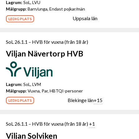
Lagrum:
SoL, LVU
Målgrupp:
Barn/unga, Endast pojkar/män
Uppsala län
LEDIG PLATS
SoL 26.1.1 – HVB för vuxna (från 18 år)
Viljan Nävertorp HVB
Lagrum:
SoL, LVM
Målgrupp:
Vuxna, Par, HBTQI-personer
Blekinge län
+15
LEDIG PLATS
SoL 26.1.1 – HVB för vuxna (från 18 år)
+1
Viljan Solviken