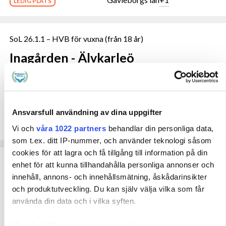
LEDIG PLATS
SoL 26.1.1 – HVB för vuxna (från 18 år)
Inagården - Älvkarleö
Lagrum:
SoL, LVU, LPT, LRV
Målgrupp:
Vuxna
Ansvarsfull användning av dina uppgifter
Uppsala län
LEDIG PLATS
Vi och
våra 1022 partners
behandlar din personliga data,
som t.ex. ditt IP-nummer, och använder teknologi såsom
cookies för att lagra och få tillgång till information på din
SoL 26.1.1 – HVB för barn/unga (0–20 år)
+4
enhet för att kunna tillhandahålla personliga annonser och
innehåll, annons- och innehållsmätning, åskådarinsikter
Insikten HVB & Familjehem
och produktutveckling. Du kan själv välja vilka som får
använda din data och i vilka syften.
Med din tillåtelse skulle vi även vilja: