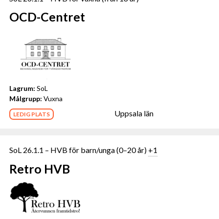
OCD-Centret
Lagrum:
SoL
Målgrupp:
Vuxna
Uppsala län
LEDIG PLATS
SoL 26.1.1 – HVB för barn/unga (0–20 år)
+1
Retro HVB