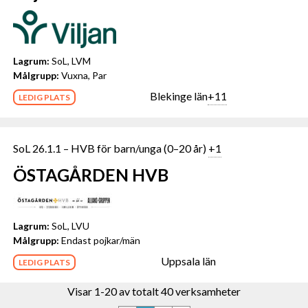
Lagrum:
SoL, LVM
Målgrupp:
Vuxna, Par
Blekinge län
+11
LEDIG PLATS
SoL 26.1.1 – HVB för barn/unga (0–20 år)
+1
ÖSTAGÅRDEN HVB
Lagrum:
SoL, LVU
Målgrupp:
Endast pojkar/män
Uppsala län
LEDIG PLATS
Visar 1-20 av totalt 40 verksamheter