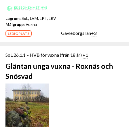
Lagrum:
SoL, LVM, LPT, LRV
Målgrupp:
Vuxna
Gävleborgs län
+3
LEDIG PLATS
SoL 26.1.1 – HVB för vuxna (från 18 år)
+1
Gläntan unga vuxna - Roxnäs och
Snösvad