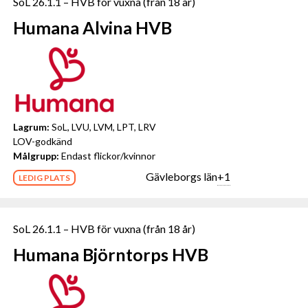
SoL 26.1.1 – HVB för vuxna (från 18 år)
Humana Alvina HVB
Lagrum:
SoL, LVU, LVM, LPT, LRV
LOV-godkänd
Målgrupp:
Endast flickor/kvinnor
Gävleborgs län
+1
LEDIG PLATS
SoL 26.1.1 – HVB för vuxna (från 18 år)
Humana Björntorps HVB