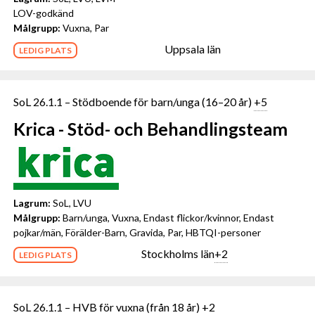
LOV-godkänd
Målgrupp:
Vuxna, Par
Uppsala län
LEDIG PLATS
SoL 26.1.1 – Stödboende för barn/unga (16–20 år)
+5
Krica - Stöd- och Behandlingsteam
Lagrum:
SoL, LVU
Målgrupp:
Barn/unga, Vuxna, Endast flickor/kvinnor, Endast
pojkar/män, Förälder-Barn, Gravida, Par, HBTQI-personer
Stockholms län
+2
LEDIG PLATS
SoL 26.1.1 – HVB för vuxna (från 18 år)
+2