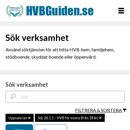
Sök verksamhet
Använd söktjänsten för att hitta HVB-hem, familjehem,
stödboende, skyddat boende eller öppenvård.
Sök verksamhet
FILTRERA & SORTERA
Uppsala län
SoL 26.1.1 – HVB för vuxna (från 18 år)