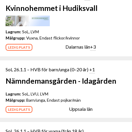
Kvinnohemmet i Hudiksvall
Lagrum:
SoL, LVM
Målgrupp:
Vuxna, Endast flickor/kvinnor
Dalarnas län
+3
LEDIG PLATS
SoL 26.1.1 – HVB för barn/unga (0–20 år)
+1
Nämndemansgården - Idagården
Lagrum:
SoL, LVU, LVM
Målgrupp:
Barn/unga, Endast pojkar/män
Uppsala län
LEDIG PLATS
SoL 26.1.1 – HVB för vuxna (från 18 år)