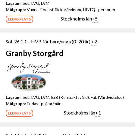
Lagrum:
SoL, LVU, LVM
Målgrupp:
Vuxna, Endast flickor/kvinnor, HBTQI-personer
Stockholms län
+5
LEDIG PLATS
SoL 26.1.1 – HVB för barn/unga (0–20 år)
+2
Granby Storgård
Lagrum:
SoL, LVU, LVM, BrB (Kontraktsvård), FäL (Vårdvistelse)
Målgrupp:
Endast pojkar/män
Stockholms län
+1
LEDIG PLATS