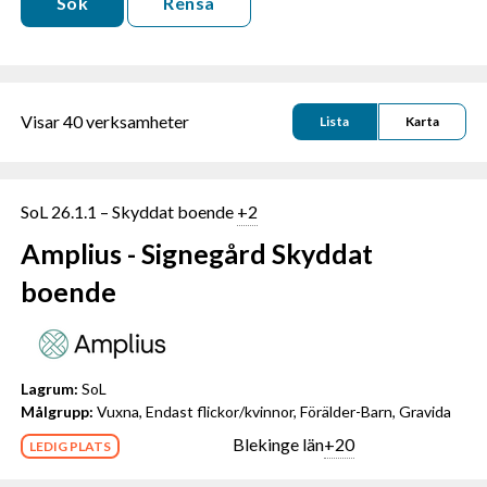
Visar 40 verksamheter
Lista
Karta
SoL 26.1.1 – Skyddat boende
+2
Amplius - Signegård Skyddat
boende
Lagrum:
SoL
Målgrupp:
Vuxna, Endast flickor/kvinnor, Förälder-Barn, Gravida
Blekinge län
+20
LEDIG PLATS