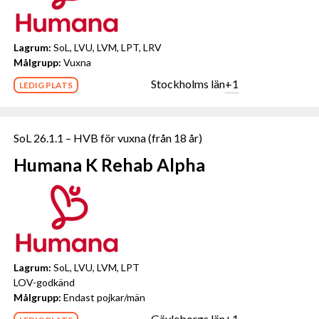
Lagrum:
SoL, LVU, LVM, LPT, LRV
Målgrupp:
Vuxna
Stockholms län
+1
LEDIG PLATS
SoL 26.1.1 – HVB för vuxna (från 18 år)
Humana K Rehab Alpha
Lagrum:
SoL, LVU, LVM, LPT
LOV-godkänd
Målgrupp:
Endast pojkar/män
Gävleborgs län
+1